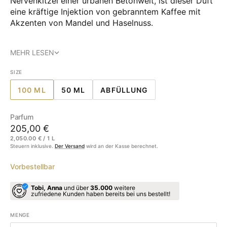
Nervenkitzel einer urbanen Betonwelt, ist dieser Duft
eine kräftige Injektion von gebranntem Kaffee mit
Akzenten von Mandel und Haselnuss.
MEHR LESEN
SIZE
100 ML
50 ML
ABFÜLLUNG
VARIANTE
VARIANTE
VARIANTE
AUSVERKAUFT
AUSVERKAUFT
AUSVERKAUFT
ODER
ODER
ODER
Parfum
NICHT
NICHT
NICHT
Regulärer
205,00 €
VERFÜGBAR
VERFÜGBAR
VERFÜGBAR
EINZELPREIS
2,050.00 € / 1 L
Preis
Steuern inklusive.
Der Versand
wird an der Kasse berechnet.
Vorbestellbar
Tobi, Anna
und über
35.000
weitere
zufriedene Kunden haben bereits bei uns bestellt!
MENGE