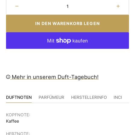
Menge
Menge
für
für
Fugazzi
Fugazz
IN DEN WARENKORB LEGEN
-
-
Workaholic
Workah
verringern
erhöhe
Mehr in unserem Duft-Tagebuch!
DUFTNOTEN
PARFÜMEUR
HERSTELLERINFO
INCI
KOPFNOTE:
Kaffee
HERZNOTE: