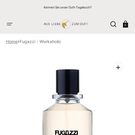
ZUM
↵
↵
↵
↵
Skip to content
Skip to menu
Skip to footer
Open Accessibility Widget
INHALT
Kennen Sie unser Duft-Tagebuch?
SPRINGEN
Warenkor
0
Home
Fugazzi - Workaholic
Öffnen
Sie
die
vorgestellten