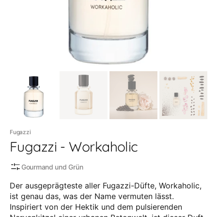
Medien
in
der
Galerieansicht
Fugazzi
Fugazzi - Workaholic
Gourmand und Grün
Der ausgeprägteste aller Fugazzi-Düfte, Workaholic,
ist genau das, was der Name vermuten lässt.
Inspiriert von der Hektik und dem pulsierenden