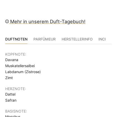
verringern
erhöhe
Mehr in unserem Duft-Tagebuch!
DUFTNOTEN
PARFÜMEUR
HERSTELLERINFO
INCI
KOPFNOTE:
Davana
Muskatellersalbei
Labdanum (Zistrose)
Zimt
HERZNOTE:
Dattel
Safran
BASISNOTE:
Moschus