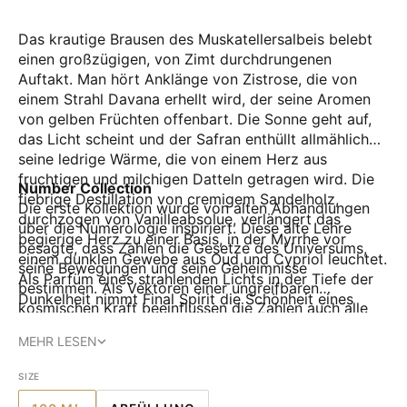
Das krautige Brausen des Muskatellersalbeis belebt
einen großzügigen, von Zimt durchdrungenen
Auftakt. Man hört Anklänge von Zistrose, die von
einem Strahl Davana erhellt wird, der seine Aromen
von gelben Früchten offenbart. Die Sonne geht auf,
das Licht scheint und der Safran enthüllt allmählich
seine ledrige Wärme, die von einem Herz aus
fruchtigen und milchigen Datteln getragen wird. Die
Number Collection
fiebrige Destillation von cremigem Sandelholz,
Die erste Kollektion wurde von alten Abhandlungen
durchzogen von Vanilleabsolue, verlängert das
über die Numerologie inspiriert. Diese alte Lehre
begierige Herz zu einer Basis, in der Myrrhe vor
besagte, dass Zahlen die Gesetze des Universums,
einem dunklen Gewebe aus Oud und Cypriol leuchtet.
seine Bewegungen und seine Geheimnisse
Als Parfüm eines strahlenden Lichts in der Tiefe der
bestimmen. Als Vektoren einer ungreifbaren
Dunkelheit nimmt Final Spirit die Schönheit eines
kosmischen Kraft beeinflussen die Zahlen auch alle
großzügigen Herzens an, dessen Blick immer die
Aspekte unseres Lebens: Sie sind wahre Talismane,
Wahrheit findet.
MEHR LESEN
die beruhigen, inspirieren, energetisieren,
wiederbeleben, Schutz und Glück anziehen …
SIZE