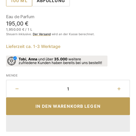
100 ML
ABFÜLLUNG
VARIANTE
VARIANTE
AUSVERKAUFT
AUSVERKAUFT
ODER
ODER
Eau de Parfum
NICHT
NICHT
Regulärer
195,00 €
VERFÜGBAR
VERFÜGBAR
EINZELPREIS
1,950.00 € / 1 L
Preis
Steuern inklusive.
Der Versand
wird an der Kasse berechnet.
Lieferzeit ca. 1-3 Werktage
Tobi, Anna
und über
35.000
weitere
zufriedene Kunden haben bereits bei uns bestellt!
MENGE
Menge
Menge
für
für
Spiritum
Spirit
IN DEN WARENKORB LEGEN
-
-
9
9
-
-
Final
Final
Spirit
Spirit