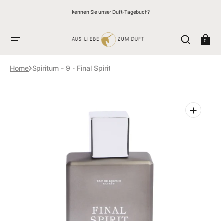
ZUM
↵
↵
↵
↵
Skip to content
Skip to menu
Skip to footer
Open Accessibility Widget
INHALT
Kennen Sie unser Duft-Tagebuch?
SPRINGEN
Warenkor
0
Home
Spiritum - 9 - Final Spirit
Medien
1
in
der